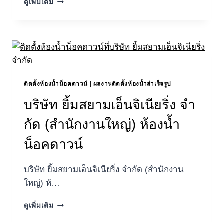
ดูเพิ่มเติม
225
คอน
สตรัคชั่น
แอนด์
เซอร์วิส
จำกัด
(สำนักงาน
ใหญ่)
ติดตั้งห้องน้ำน็อคดาวน์
|
ผลงานติดตั้งห้องน้ำสำเร็จรูป
ห้องน้ำ
บริษัท ยิ้มสยามเอ็นจิเนียริ่ง จํา
น็อค
ดาวน์
กัด (สํานักงานใหญ่) ห้องน้ำ
น็อคดาวน์
บริษัท ยิ้มสยามเอ็นจิเนียริ่ง จํากัด (สํานักงาน
ใหญ่) ห้…
บริษัท
ดูเพิ่มเติม
ยิ้มสยาม