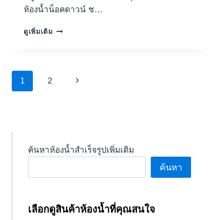
ห้องน้ำน็อคดาวน์ ช…
หมู่บ้าน
ดูเพิ่มเติม
จัดสรร
บ้า
นภัท
รา
Page
Next
1
2
อ่อนนุช-
วงแหวน
navigation
Page
ห้องน้ำ
น็อค
ดาวน์
ค้นหาห้องน้ำสำเร็จรูปเพิ่มเติม
ค้นหา
เลือกดูสินค้าห้องน้ำที่คุณสนใจ