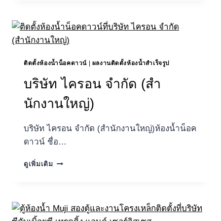
เอ็น
จิ
เนีย
ริ่ง
จํา
กัด
(สํา
ติดตั้งห้องน้ำน็อคดาวน์
|
ผลงานติดตั้งห้องน้ำสำเร็จรูป
นักงาน
บริษัท ไครอน จำกัด (สํา
ใหญ่)
ห้องน้ำ
นักงานใหญ่)
น็อค
ดาวน์
บริษัท ไครอน จำกัด (สํานักงานใหญ่)ห้องน้ำน็อค
ดาวน์ ชื่อ…
บริษัท
ดูเพิ่มเติม
ไค
รอน
จำกัด
(สํา
นักงาน