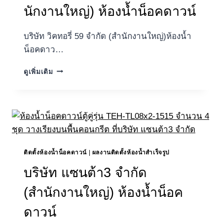
นักงานใหญ่) ห้องน้ำน็อคดาวน์
บริษัท วิคทอรี่ 59 จํากัด (สํานักงานใหญ่)ห้องน้ำ
น็อคดาว…
บริษัท
ดูเพิ่มเติม
วิ
ค
ทอ
รี่
59
จํา
กัด
(สํา
ติดตั้งห้องน้ำน็อคดาวน์
|
ผลงานติดตั้งห้องน้ำสำเร็จรูป
นักงาน
บริษัท แซนต้า3 จำกัด
ใหญ่)
ห้องน้ำ
(สำนักงานใหญ่) ห้องน้ำน็อค
น็อค
ดาวน์
ดาวน์