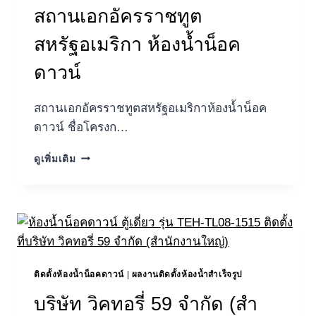
เซ
สถานเอกอัครราชทูต
อร์
วิ
สหรัฐอเมริกา ห้องน้ำน็อค
สเชส
จำกัด
ดาวน์
(สํา
นักงาน
สถานเอกอัครราชทูตสหรัฐอเมริกาห้องน้ำน็อค
ใหญ่)
ห้องน้ำ
ดาวน์ ชื่อโครงก…
น็อค
ดาวน์
สถาน
ดูเพิ่มเติม
เอกอัครราชทูต
สหรัฐอเมริกา
ห้องน้ำ
น็อค
ดาวน์
ติดตั้งห้องน้ำน็อคดาวน์
|
ผลงานติดตั้งห้องน้ำสำเร็จรูป
บริษัท วิคทอรี่ 59 จํากัด (สํา