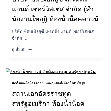
แอนด์ เซอร์วิสเชส จำกัด (สํา
นักงานใหญ่) ห้องน้ำน็อคดาวน์
บริษัท ซีดับเบิ้ลยูซี เทรดดิ้ง แอนด์ เซอร์วิสเชส
จำกัด …
บริษัท
ดูเพิ่มเติม
ซี
ดับเบิ้ล
ยูซี
เท
รด
ดิ้ง
ติดตั้งห้องน้ำน็อคดาวน์
|
ผลงานติดตั้งห้องน้ำสำเร็จรูป
แอนด์
เซ
สถานเอกอัครราชทูต
อร์
วิ
สหรัฐอเมริกา ห้องน้ำน็อค
สเชส
จำกัด