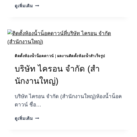
บริษัท
ดูเพิ่มเติม
ยิ้มสยาม
เอ็น
จิ
เนีย
ริ่ง
จํา
กัด
(สํา
ติดตั้งห้องน้ำน็อคดาวน์
|
ผลงานติดตั้งห้องน้ำสำเร็จรูป
นักงาน
บริษัท ไครอน จำกัด (สํา
ใหญ่)
ห้องน้ำ
นักงานใหญ่)
น็อค
ดาวน์
บริษัท ไครอน จำกัด (สํานักงานใหญ่)ห้องน้ำน็อค
ดาวน์ ชื่อ…
บริษัท
ดูเพิ่มเติม
ไค
รอน
จำกัด