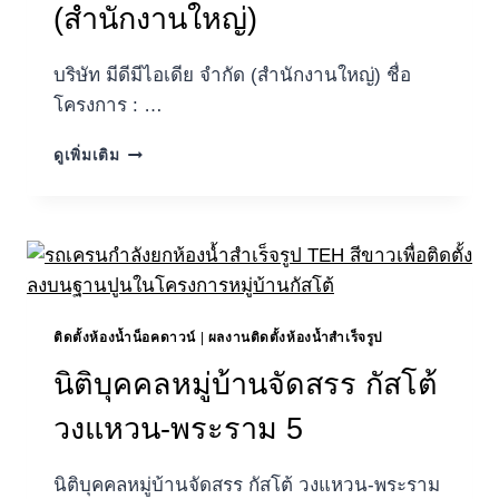
ตั้ง
(สำนักงานใหญ่)
จริง
2
บริษัท มีดีมีไอเดีย จำกัด (สำนักงานใหญ่) ชื่อ
ตู้
ที่
โครงการ : …
แขวง
ทางหลวง
บริษัท
ดูเพิ่มเติม
M81
มี
ดี
มี
ไอ
เดีย
จำกัด
(สำนักงาน
ใหญ่)
ติดตั้งห้องน้ำน็อคดาวน์
|
ผลงานติดตั้งห้องน้ำสำเร็จรูป
นิติบุคคลหมู่บ้านจัดสรร กัสโต้
วงแหวน-พระราม 5
นิติบุคคลหมู่บ้านจัดสรร กัสโต้ วงแหวน-พระราม