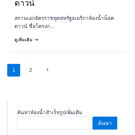
ดาวน์
(สํา
นักงาน
สถานเอกอัครราชทูตสหรัฐอเมริกาห้องน้ำน็อค
ใหญ่)
ห้องน้ำ
ดาวน์ ชื่อโครงก…
น็อค
ดาวน์
สถาน
ดูเพิ่มเติม
เอกอัครราชทูต
สหรัฐอเมริกา
ห้องน้ำ
น็อค
Page
Next
1
2
ดาวน์
navigation
Page
ค้นหาห้องน้ำสำเร็จรูปเพิ่มเติม
ค้นหา