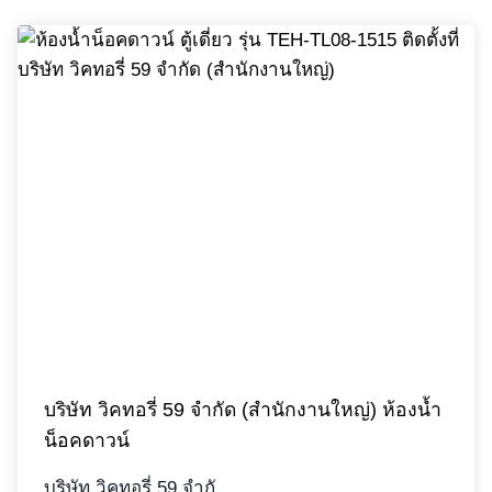
บริษัท วิคทอรี่ 59 จํากัด (สํานักงานใหญ่) ห้องน้ำ
น็อคดาวน์
บริษัท วิคทอรี่ 59 จํากั…