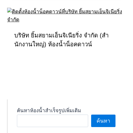
บริษัท ยิ้มสยามเอ็นจิเนียริ่ง จํากัด (สํา
นักงานใหญ่) ห้องน้ำน็อคดาวน์
ค้นหาห้องน้ำสำเร็จรูปเพิ่มเติม
ค้นหา