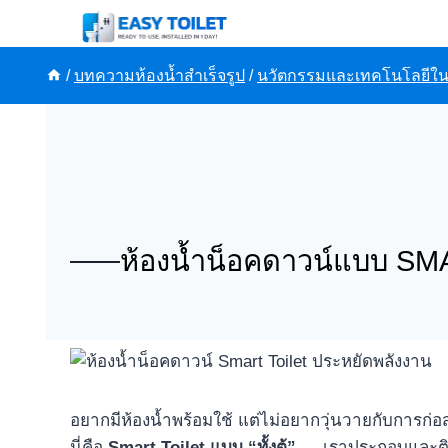
Skip
to
content
/
บทความห้องน้ำสำเร็จรูป
/
นวัตกรรมและเทคโนโลยีในห้
ห้องน้ำน็อคดาวน์แบบ SM
อยากมีห้องน้ำพร้อมใช้ แต่ไม่อยากวุ่นวายกับการก่
นี่คือ
Smart Toilet แบบ “ทั้งตู้”
— เราประกอบและติดต