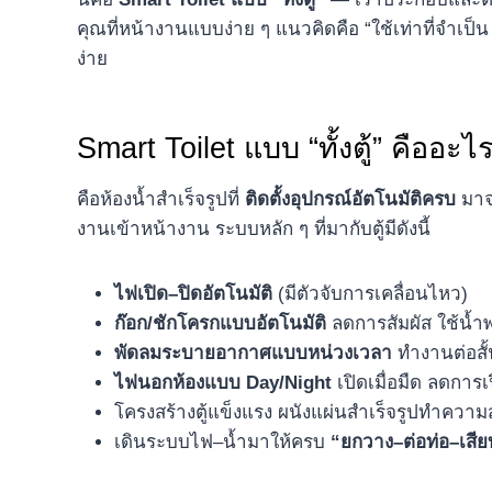
คุณที่หน้างานแบบง่าย ๆ แนวคิดคือ “ใช้เท่าที่จำเป
ง่าย
Smart Toilet แบบ “ทั้งตู้” คืออะไ
คือห้องน้ำสำเร็จรูปที่
ติดตั้งอุปกรณ์อัตโนมัติครบ
มาจา
งานเข้าหน้างาน ระบบหลัก ๆ ที่มากับตู้มีดังนี้
ไฟเปิด–ปิดอัตโนมัติ
(มีตัวจับการเคลื่อนไหว)
ก๊อก/ชักโครกแบบอัตโนมัติ
ลดการสัมผัส ใช้น้ำ
พัดลมระบายอากาศแบบหน่วงเวลา
ทำงานต่อสั้
ไฟนอกห้องแบบ Day/Night
เปิดเมื่อมืด ลดการเป
โครงสร้างตู้แข็งแรง ผนังแผ่นสำเร็จรูปทำควา
เดินระบบไฟ–น้ำมาให้ครบ
“ยกวาง–ต่อท่อ–เสีย