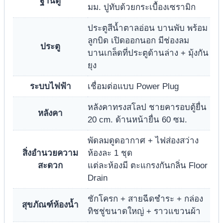
ฐานตู้
มม. ปูทับด้วยกระเบื้องเซรามิก
ประตูสีน้ำตาลอ่อน บานพับ พร้อม
ลูกบิด เปิดออกนอก มีช่องลม
ประตู
บานเกล็ดที่ประตูด้านล่าง + มุ้งกัน
ยุง
ระบบไฟฟ้า
เชื่อมต่อแบบ Power Plug
หลังคาทรงสโลป ชายคารอบตู้ยื่น
หลังคา
20 cm. ด้านหน้ายื่น 60 ซม.
พัดลมดูดอากาศ + ไฟส่องสว่าง
สิ่งอำนวยความ
ห้องละ 1 ชุด
สะดวก
แต่ละห้องมี ตะแกรงกันกลิ่น Floor
Drain
ชักโครก + สายฉีดชำระ + กล่อง
สุขภัณฑ์ห้องน้ำ
ทิชชู่ขนาดใหญ่ + ราวแขวนผ้า