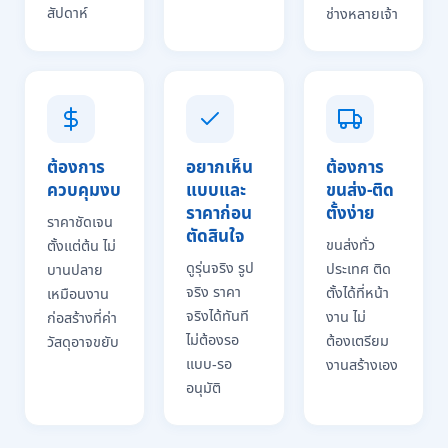
สัปดาห์
ช่างหลายเจ้า
ต้องการ
อยากเห็น
ต้องการ
ควบคุมงบ
แบบและ
ขนส่ง-ติด
ราคาก่อน
ตั้งง่าย
ราคาชัดเจน
ตัดสินใจ
ขนส่งทั่ว
ตั้งแต่ต้น ไม่
ดูรุ่นจริง รูป
ประเทศ ติด
บานปลาย
จริง ราคา
ตั้งได้ที่หน้า
เหมือนงาน
จริงได้ทันที
งาน ไม่
ก่อสร้างที่ค่า
ไม่ต้องรอ
ต้องเตรียม
วัสดุอาจขยับ
แบบ-รอ
งานสร้างเอง
อนุมัติ