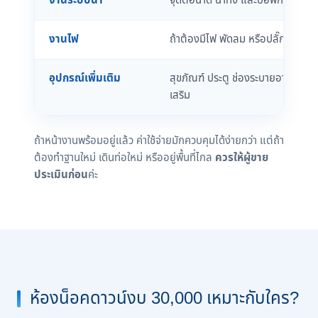
งานระบบน้ำ
จุดต่อน้ำดี น้ำทิ้ง และบ่อพักหรือถัง
งานไฟ
ถ้าต้องมีไฟ พัดลม หรือปลั๊ก ควรถ
อุปกรณ์เพิ่มเติม
สุขภัณฑ์ ประตู ช่องระบายอากาศ หร
เสริม
ถ้าหน้างานพร้อมอยู่แล้ว ค่าใช้จ่ายมักควบคุมได้ง่ายกว่า แต่ถ้า
ต้องทำฐานใหม่ เดินท่อใหม่ หรืออยู่พื้นที่ไกล
ควรให้ผู้ขาย
ประเมินก่อน
ค่ะ
ห้องน็อคดาวน์งบ 30,000 เหมาะกับใคร?