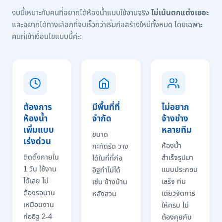
งบนี้เหมาะกับคนที่อยากได้ห้องน้ำแบบใช้งานจริง
ไม่เน้นตกแต่งเยอะ
และอยากได้ทางเลือกที่จบเร็วกว่าเริ่มก่อสร้างใหม่ทั้งหมด โดยเฉพาะ
คนที่เข้าเงื่อนไขแบบนี้ค่ะ:
ต้องการ
มีพื้นที่ที่
ไม่อยาก
ห้องน้ำ
จำกัด
จ้างช่าง
เพิ่มแบบ
หลายทีม
ขนาด
เร่งด่วน
ห้องน้ำ
กะทัดรัด วาง
ติดตั้งภายใน
สำเร็จรูปมา
ได้ในที่ที่ก่อ
1 วัน ใช้งาน
แบบประกอบ
อิฐทำไม่ได้
ได้เลย ไม่
เสร็จ ทีม
เช่น ข้างบ้าน
ต้องรอนาน
เดียวจัดการ
หลังสวน
เหมือนงาน
ให้ครบ ไม่
ก่ออิฐ 2-4
ต้องคุยกับ