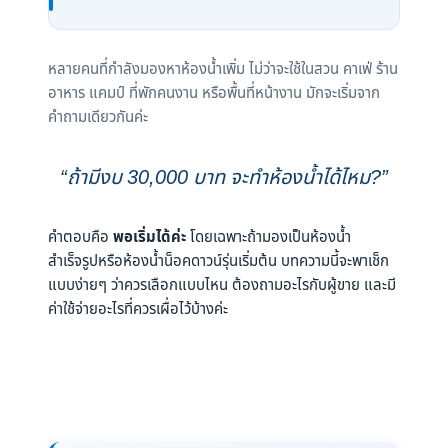
หลายคนที่กำลังมองหาห้องน้ำเพิ่ม ไม่ว่าจะใช้ในสวน คาเฟ่ ร้าน
อาหาร แคมป์ ที่พักคนงาน หรือพื้นที่หน้างาน มักจะเริ่มจาก
คำถามเดียวกันค่ะ
“ถ้ามีงบ 30,000 บาท จะทำห้องน้ำได้ไหม?”
คำตอบคือ
พอเริ่มได้ค่ะ
โดยเฉพาะถ้ามองเป็นห้องน้ำ
สำเร็จรูปหรือห้องน้ำน็อคดาวน์รุ่นเริ่มต้น บทความนี้จะพาเช็ก
แบบง่ายๆ ว่าควรเลือกแบบไหน ต้องถามอะไรกับผู้ขาย และมี
ค่าใช้จ่ายอะไรที่ควรเผื่อไว้บ้างค่ะ