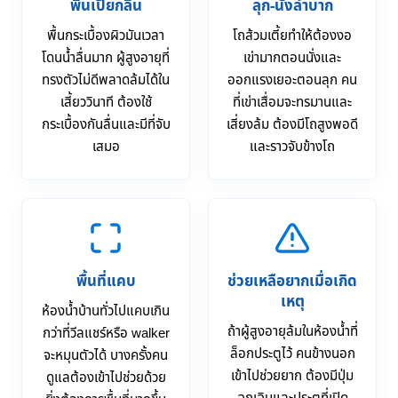
พื้นเปียกลื่น
ลุก-นั่งลำบาก
พื้นกระเบื้องผิวมันเวลา
โถส้วมเตี้ยทำให้ต้องงอ
โดนน้ำลื่นมาก ผู้สูงอายุที่
เข่ามากตอนนั่งและ
ทรงตัวไม่ดีพลาดล้มได้ใน
ออกแรงเยอะตอนลุก คน
เสี้ยววินาที ต้องใช้
ที่เข่าเสื่อมจะทรมานและ
กระเบื้องกันลื่นและมีที่จับ
เสี่ยงล้ม ต้องมีโถสูงพอดี
เสมอ
และราวจับข้างโถ
พื้นที่แคบ
ช่วยเหลือยากเมื่อเกิด
เหตุ
ห้องน้ำบ้านทั่วไปแคบเกิน
ถ้าผู้สูงอายุล้มในห้องน้ำที่
กว่าที่วีลแชร์หรือ walker
ล็อกประตูไว้ คนข้างนอก
จะหมุนตัวได้ บางครั้งคน
เข้าไปช่วยยาก ต้องมีปุ่ม
ดูแลต้องเข้าไปช่วยด้วย