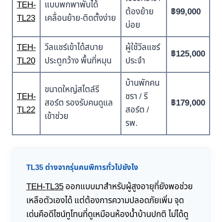
TEH-
แบบพกพาพับได้
ต้องย้าย
฿99,000
TL23
เคลื่อนย้าย-ติดตั้งง่าย
บ่อย
TEH-
วีลแชร์เข้าได้สบาย
ผู้ใช้วีลแชร์
฿125,000
TL20
ประตูกว้าง พื้นที่หมุน
ประจำ
บ้านพักคน
ขนาดใหญ่สไตล์รี
TEH-
ชรา / รี
สอร์ต รองรับคนดูแล
฿179,000
TL22
สอร์ต /
เข้าช่วย
รพ.
TL35 ต่างจากรุ่นคนพิการทั่วไปยังไง
TEH-TL35
ออกแบบมาสำหรับผู้สูงอายุที่ยังพอช่วย
เหลือตัวเองได้ แต่ต้องการความปลอดภัยเพิ่ม จุด
เด่นคือดีไซน์ทูโทนที่ดูเหมือนห้องน้ำบ้านปกติ ไม่ได้ดู