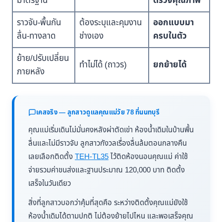
มาตรฐาน
ตรวจคุณภาพ
ราวจับ-พื้นกัน
ต้องระบุและคุมงาน
ออกแบบมา
ลื่น-ทางลาด
ช่างเอง
ครบในตัว
ย้าย/ปรับเปลี่ยน
ทำไม่ได้ (ถาวร)
ยกย้ายได้
ภายหลัง
เคสจริง — ลูกสาวดูแลคุณแม่วัย 78 ที่นนทบุรี
คุณแม่เริ่มเดินไม่มั่นคงหลังผ่าตัดเข่า ห้องน้ำเดิมในบ้านพื้น
ลื่นและไม่มีราวจับ ลูกสาวกังวลเรื่องลื่นล้มตอนกลางคืน
เลยเลือกติดตั้ง
TEH-TL35
ไว้ติดห้องนอนคุณแม่ ค่าใช้
จ่ายรวมค่าขนส่งและฐานประมาณ 120,000 บาท ติดตั้ง
เสร็จในวันเดียว
สิ่งที่ลูกสาวบอกว่าคุ้มที่สุดคือ ระหว่างติดตั้งคุณแม่ยังใช้
ห้องน้ำเดิมได้ตามปกติ ไม่ต้องย้ายไปไหน และพอเสร็จคุณ