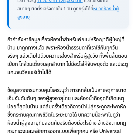
เวลา ควรดู
TL20 ราคา 125,000 บาท
ที่วีลแชร์เข้าได้
สบายๆ ติดตั้งเสร็จภายใน 1 วัน ดูทุกรุ่นได้ที่
หมวดห้องน้ำผู้
สูงอายุ
ถ้ากำลังหาข้อมูลเรื่องห้องน้ำสำหรับพ่อแม่หรือญาติผู้ใหญ่ที่
บ้าน มาถูกทางแล้ว เพราะห้องน้ำธรรมดาที่เราใช้กันทุกวัน
จริงๆ แล้วเต็มไปด้วยความเสี่ยงสำหรับผู้สูงวัย ทั้งพื้นลื่นตอน
เปียก โถส้วมเตี้ยจนลุกลำบาก ไม่มีอะไรให้จับพยุงตัว และประตู
แคบจนวีลแชร์เข้าไม่ได้
ข้อมูลจากกรมควบคุมโรคระบุว่า การหกล้มเป็นสาเหตุการบาด
เจ็บอันดับต้นๆ ของผู้สูงอายุไทย และห้องน้ำคือจุดที่เกิดเหตุ
บ่อยที่สุดในบ้าน แค่ล้มครั้งเดียวก็อาจนำไปสู่กระดูกสะโพกหัก
ซึ่งกระทบคุณภาพชีวิตในระยะยาวได้ บทความนี้จะพาไปดูว่า
ห้องน้ำผู้สูงอายุที่ปลอดภัยจริงต้องมีอะไรบ้าง อ้างอิงตามกฎ
กระทรวงและหลักการออกแบบเพื่อทุกคน หรือ Universal