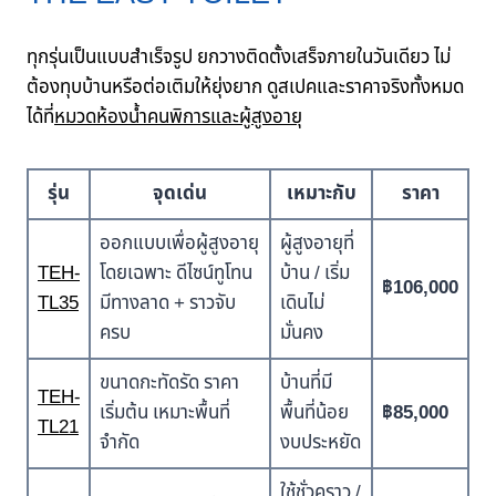
ทุกรุ่นเป็นแบบสำเร็จรูป ยกวางติดตั้งเสร็จภายในวันเดียว ไม่
ต้องทุบบ้านหรือต่อเติมให้ยุ่งยาก ดูสเปคและราคาจริงทั้งหมด
ได้ที่
หมวดห้องน้ำคนพิการและผู้สูงอายุ
รุ่น
จุดเด่น
เหมาะกับ
ราคา
ออกแบบเพื่อผู้สูงอายุ
ผู้สูงอายุที่
TEH-
โดยเฉพาะ ดีไซน์ทูโทน
บ้าน / เริ่ม
฿106,000
TL35
มีทางลาด + ราวจับ
เดินไม่
ครบ
มั่นคง
ขนาดกะทัดรัด ราคา
บ้านที่มี
TEH-
เริ่มต้น เหมาะพื้นที่
พื้นที่น้อย
฿85,000
TL21
จำกัด
งบประหยัด
ใช้ชั่วคราว /