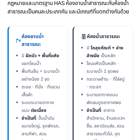
กฎหมายและมาตรฐาน HAS ห้องอาบน้ำสาธารณะกับห้องน้ำ
สาธารณะเป็นคนละประเภทกัน และมีเกณฑ์ที่แตกต่างกันด้วย
ห้องอาบน้ำ
ห้องน้ำสาธารณะ
สาธารณะ
มี
โถสุขภัณฑ์ + อ่าง
มี
ฝักบัว + พื้นที่แห้ง
ล้างมือ
เป็นหลัก
แยกโซนน้ำ
โซนแห้งเป็นหลัก ·
พื้นกันลื่น + ระบายน้ำ
ระบายน้ำ 1 จุดพอ
อย่างน้อย 2 จุด
กระดาษชำระ · ที่ใส่สบู่
ตะขอ · ที่นั่ง · ที่แขวน
· กระจก
เสื้อผ้า
ระบายอากาศแบบ
ระบบระบายอากาศ
พัดลมดูดอากาศพอ
แบบ
ต่อเนื่อง
จำเป็นที่
: อาคาร
จำเป็นที่
: ปั๊มน้ำมัน
สำนักงาน, ร้านสะดวก
ขนาดใหญ่, จุดพักรถ,
ซื้อ, สถานีขนส่ง, สวน
ลานกีฬา, สวน
สาธารณะทั่วไป, จุด