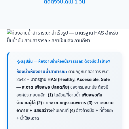
ติดตั้งจบได้ใน 1 วัน
สรุปสั้น — ห้องอาบน้ำ/ห้องน้ำสาธารณะ ต้องมีอะไรบ้าง?
ห้องน้ำ/ห้องอาบน้ำสาธารณะ
ตามกฎหมายอาคาร พ.ศ.
2542 + มาตรฐาน
HAS (Healthy, Accessible, Safe
— สะอาด เพียงพอ ปลอดภัย)
ของกรมอนามัย ต้องมี
องค์ประกอบหลัก:
(1)
โถส้วม/ที่อาบน้ำ
เพียงพอกับ
จำนวนผู้ใช้
(2)
แยก
ชาย-หญิง-คนพิการ
(3)
ระบบ
ระบาย
อากาศ + แสงสว่าง
ผ่านเกณฑ์
(4)
อ่างล้างมือ + ที่ทิ้งขยะ
+ น้ำใช้สะอาด