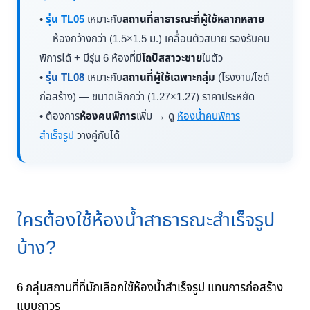
•
รุ่น TL05
เหมาะกับ
สถานที่สาธารณะที่ผู้ใช้หลากหลาย
— ห้องกว้างกว่า (1.5×1.5 ม.) เคลื่อนตัวสบาย รองรับคน
พิการได้ + มีรุ่น 6 ห้องที่มี
โถปัสสาวะชาย
ในตัว
•
รุ่น TL08
เหมาะกับ
สถานที่ผู้ใช้เฉพาะกลุ่ม
(โรงงาน/ไซต์
ก่อสร้าง) — ขนาดเล็กกว่า (1.27×1.27) ราคาประหยัด
• ต้องการ
ห้องคนพิการ
เพิ่ม → ดู
ห้องน้ำคนพิการ
สำเร็จรูป
วางคู่กันได้
ใครต้องใช้ห้องน้ำสาธารณะสำเร็จรูป
บ้าง?
6 กลุ่มสถานที่ที่มักเลือกใช้ห้องน้ำสำเร็จรูป แทนการก่อสร้าง
แบบถาวร