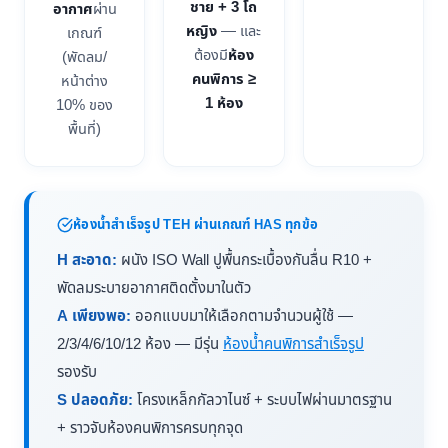
ชาย + 3 โถ
อากาศ
ผ่าน
หญิง
— และ
เกณฑ์
ต้องมี
ห้อง
(พัดลม/
คนพิการ ≥
หน้าต่าง
1 ห้อง
10% ของ
พื้นที่)
ห้องน้ำสำเร็จรูป TEH ผ่านเกณฑ์ HAS ทุกข้อ
H สะอาด:
ผนัง ISO Wall ปูพื้นกระเบื้องกันลื่น R10 +
พัดลมระบายอากาศติดตั้งมาในตัว
A เพียงพอ:
ออกแบบมาให้เลือกตามจำนวนผู้ใช้ —
2/3/4/6/10/12 ห้อง — มีรุ่น
ห้องน้ำคนพิการสำเร็จรูป
รองรับ
S ปลอดภัย:
โครงเหล็กกัลวาไนซ์ + ระบบไฟผ่านมาตรฐาน
+ ราวจับห้องคนพิการครบทุกจุด