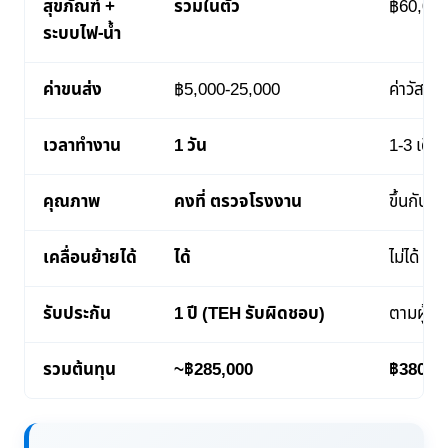
สุขภัณฑ์ +
รวมในตัว
฿60,000
ระบบไฟ-น้ำ
ค่าขนส่ง
฿5,000-25,000
ค่าวัสดุก
เวลาทำงาน
1 วัน
1-3 เดือ
คุณภาพ
คงที่ ตรวจโรงงาน
ขึ้นกับผู้
เคลื่อนย้ายได้
ได้
ไม่ได้
รับประกัน
1 ปี (TEH รับผิดชอบ)
ตามผู้รั
รวมต้นทุน
~฿285,000
฿380,00