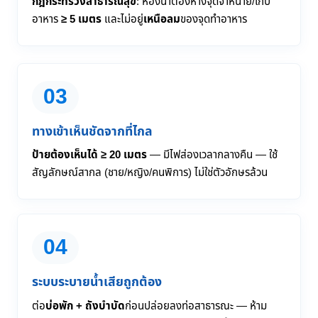
กฎกระทรวงสาธารณสุข
: ห้องน้ำต้องห่างจุดจำหน่าย/เก็บ
อาหาร
≥ 5 เมตร
และไม่อยู่
เหนือลม
ของจุดทำอาหาร
03
ทางเข้าเห็นชัดจากที่ไกล
ป้ายต้องเห็นได้ ≥ 20 เมตร
— มีไฟส่องเวลากลางคืน — ใช้
สัญลักษณ์สากล (ชาย/หญิง/คนพิการ) ไม่ใช่ตัวอักษรล้วน
04
ระบบระบายน้ำเสียถูกต้อง
ต่อ
บ่อพัก + ถังบำบัด
ก่อนปล่อยลงท่อสาธารณะ — ห้าม