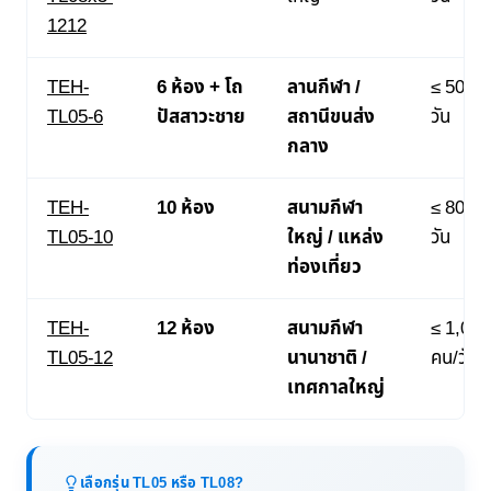
1212
TEH-
6 ห้อง + โถ
ลานกีฬา /
≤ 500 ค
TL05-6
ปัสสาวะชาย
สถานีขนส่ง
วัน
กลาง
TEH-
10 ห้อง
สนามกีฬา
≤ 800 ค
TL05-10
ใหญ่ / แหล่ง
วัน
ท่องเที่ยว
TEH-
12 ห้อง
สนามกีฬา
≤ 1,000
TL05-12
นานาชาติ /
คน/วัน
เทศกาลใหญ่
เลือกรุ่น TL05 หรือ TL08?