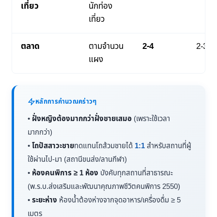
เที่ยว
นักท่อง
เที่ยว
ตลาด
ตามจำนวน
2-4
2-3
แผง
หลักการคำนวณคร่าวๆ
•
ฝั่งหญิงต้องมากกว่าฝั่งชายเสมอ
(เพราะใช้เวลา
มากกว่า)
•
โถปัสสาวะชาย
ทดแทนโถส้วมชายได้
1:1
สำหรับสถานที่ผู้
ใช้ผ่านไป-มา (สถานีขนส่ง/ลานกีฬา)
•
ห้องคนพิการ ≥ 1 ห้อง
บังคับทุกสถานที่สาธารณะ
(พ.ร.บ.ส่งเสริมและพัฒนาคุณภาพชีวิตคนพิการ 2550)
•
ระยะห่าง
ห้องน้ำต้องห่างจากจุดอาหาร/เครื่องดื่ม ≥ 5
เมตร