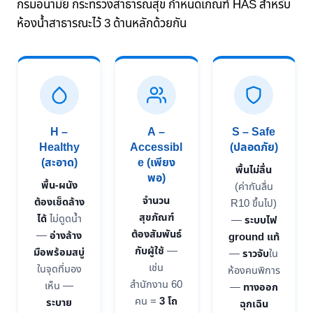
กรมอนามัย กระทรวงสาธารณสุข กำหนดเกณฑ์ HAS สำหรับ
ห้องน้ำสาธารณะไว้ 3 ด้านหลักด้วยกัน
H –
A –
S – Safe
Healthy
Accessibl
(ปลอดภัย)
(สะอาด)
e (เพียง
พื้นไม่ลื่น
พอ)
พื้น-ผนัง
(ค่ากันลื่น
จำนวน
ต้องเช็ดล้าง
R10 ขึ้นไป)
สุขภัณฑ์
ได้
ไม่ดูดน้ำ
—
ระบบไฟ
ต้องสัมพันธ์
—
อ่างล้าง
ground แท้
กับผู้ใช้
—
มือพร้อมสบู่
—
ราวจับ
ใน
เช่น
ในจุดที่มอง
ห้องคนพิการ
สำนักงาน 60
เห็น —
—
ทางออก
คน =
3 โถ
ระบาย
ฉุกเฉิน